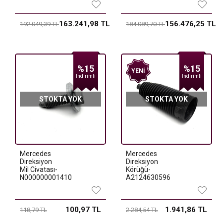
163.241,98 TL
156.476,25 TL
192.049,39 TL
184.089,70 TL
%15
%15
YENI
Indirimli
Indirimli
STOKTA YOK
STOKTA YOK
Mercedes
Mercedes
Direksiyon
Direksiyon
Mil Civatası-
Körüğü-
N000000001410
A2124630596
100,97 TL
1.941,86 TL
118,79 TL
2.284,54 TL