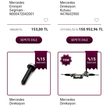
Mercedes
Mercedes
Emniyet
Direksiyon
Segmanı -
Kutusu-
N000472042001
4474602900
153,00 TL
150.952,96 TL
180,00 TL
177.591,72 TL
SEPETE EKLE
SEPETE EKLE
%15
%15
YENI
Indirimli
Indirimli
Mercedes
Mercedes
Direksiyon
Direksiyon