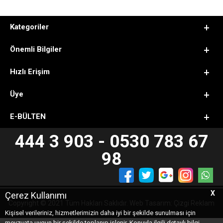
Kategoriler
Önemli Bilgiler
Hızlı Erişim
Üye
E-BÜLTEN
444 3 903 - 0530 783 67
98
X
Çerez Kullanımı
Copyright © 2021 Tüm Hakları Saklıdır. Web Tasarım: Çizgi Reklam
Kişisel verileriniz, hizmetlerimizin daha iyi bir şekilde sunulması için
mevzuata uygun bir şekilde toplanıp işlenir. Konuyla ilgili detaylı bilgi