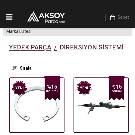
Sepet
Marka Listesi
YEDEK PARÇA
/
DIREKSIYON SISTEMI
Sırala
%15
%15
YENI
YENI
Indirimli
Indirimli