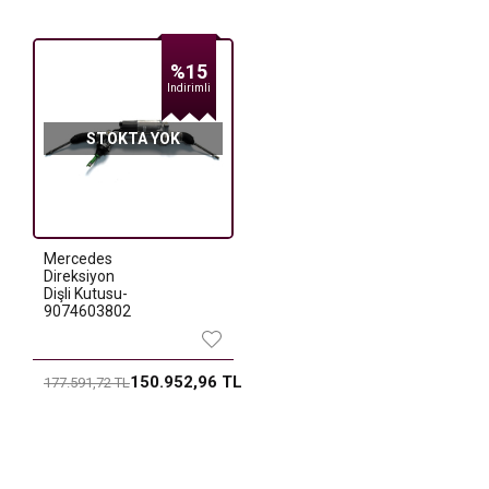
%15
Indirimli
STOKTA YOK
Mercedes
Direksiyon
Dişli Kutusu-
9074603802
150.952,96 TL
177.591,72 TL