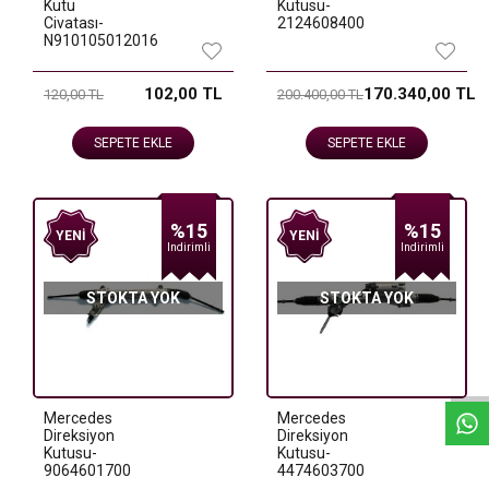
Kutu
Kutusu-
Civatası-
2124608400
N910105012016
102,00 TL
170.340,00 TL
120,00 TL
200.400,00 TL
SEPETE EKLE
SEPETE EKLE
%15
%15
YENI
YENI
Indirimli
Indirimli
STOKTA YOK
STOKTA YOK
W
h
a
t
s
a
p
p
D
e
s
e
H
a
t
t
Mercedes
Mercedes
Direksiyon
Direksiyon
Kutusu-
Kutusu-
9064601700
4474603700