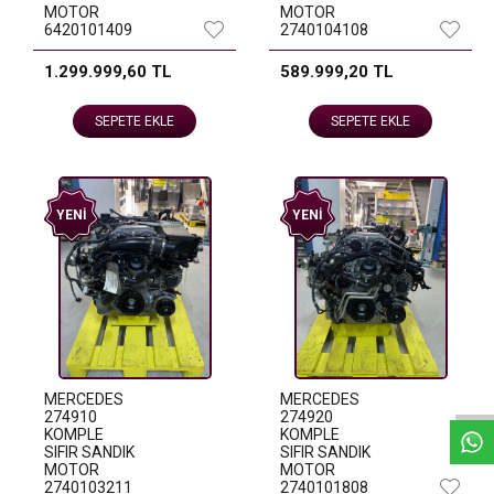
MOTOR
MOTOR
6420101409
2740104108
1.299.999,60 TL
589.999,20 TL
SEPETE EKLE
SEPETE EKLE
YENI
YENI
W
h
a
t
s
a
p
p
D
e
s
e
H
a
t
t
MERCEDES
MERCEDES
274910
274920
KOMPLE
KOMPLE
SIFIR SANDIK
SIFIR SANDIK
MOTOR
MOTOR
2740103211
2740101808