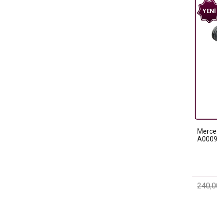
YENI
Merced
A0009
240,0