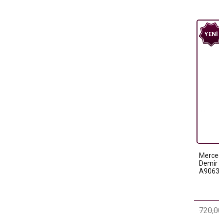
YENI
Merced
Demir 
A9063
720,0