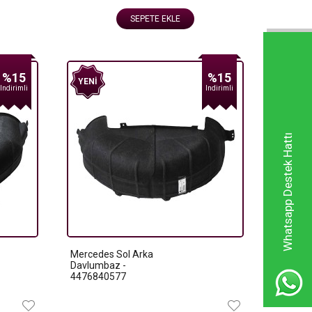
SEPETE EKLE
%15
%15
YENI
Indirimli
Indirimli
Whatsapp Destek Hattı
Mercedes Sol Arka
Davlumbaz -
4476840577