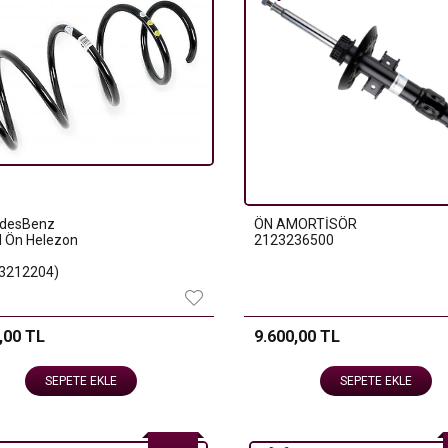
desBenz
ÖN AMORTİSÖR
al Ön Helezon
2123236500
3212204)
,00 TL
9.600,00 TL
SEPETE EKLE
SEPETE EKLE