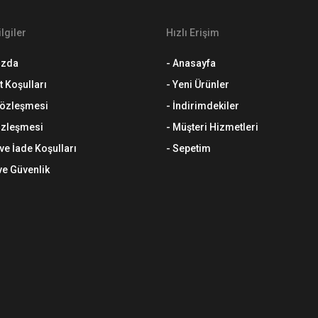
lgiler
Hızlı Erişim
ızda
- Anasayfa
t Koşulları
- Yeni Ürünler
 Sözleşmesi
- İndirimdekiler
özleşmesi
- Müşteri Hizmetleri
 ve İade Koşulları
- Sepetim
 ve Güvenlik