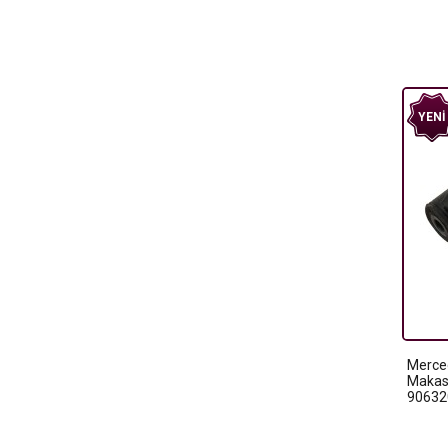
YENI
Merce
Makas 
90632