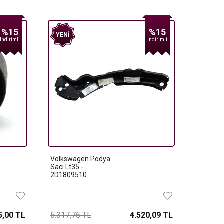
%15
%15
YENI
Indirimli
Indirimli
Volkswagen Podya
Sacı Lt35 -
2D1809510
5,00 TL
5.317,76 TL
4.520,09 TL