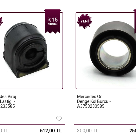
%15
YENI
Indirimli
es Viraj
Mercedes Ön
Lastiği -
Denge Kol Burcu -
233585
A3753230585
0 TL
612,00 TL
300,00 TL
25