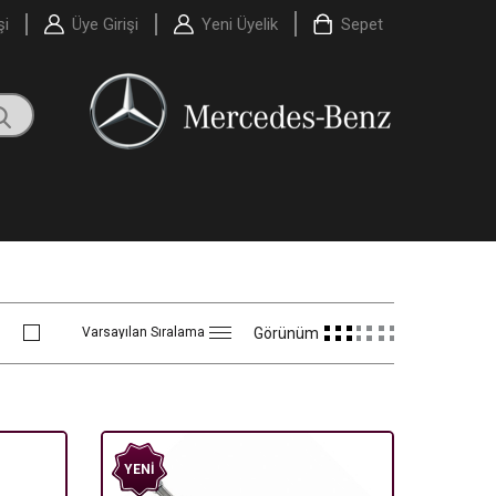
şi
Üye Girişi
Yeni Üyelik
Sepet
Görünüm
YENI