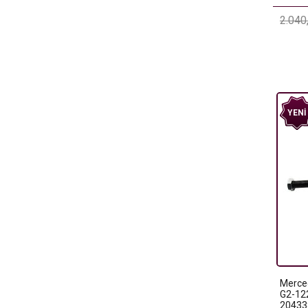
2.040
YENI
Merced
G2-12
20433