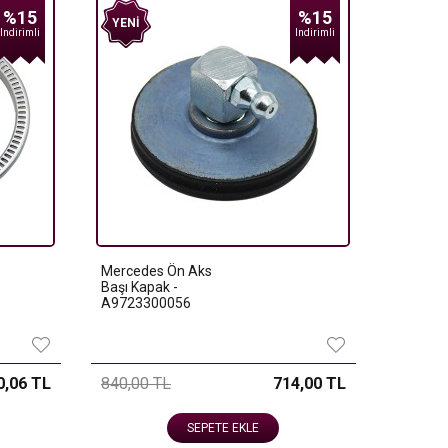
%15
%15
YENI
Indirimli
Indirimli
Mercedes Ön Aks
Başı Kapak -
A9723300056
0,06 TL
840,00 TL
714,00 TL
SEPETE EKLE