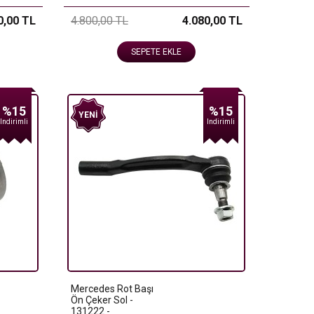
0,00 TL
4.800,00 TL
4.080,00 TL
SEPETE EKLE
%15
%15
YENI
Indirimli
Indirimli
Mercedes Rot Başı
Ön Çeker Sol -
131222 -