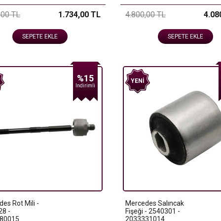
,00 TL
1.734,00 TL
4.800,00 TL
4.08
SEPETE EKLE
SEPETE EKLE
%15
YENI
Indirimli
es Rot Mili -
Mercedes Salıncak
28 -
Fişeği - 2540301 -
80015
2033331014