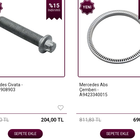
%15
YENI
Indirimli
es Civata -
Mercedes Abs
908903
Çemberi -
A9423340015
0 TL
204,00 TL
811,83 TL
69
SEPETE EKLE
SEPETE EKLE