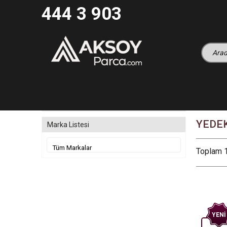
444 3 903
YEDE
Marka Listesi
Toplam 1
YENI