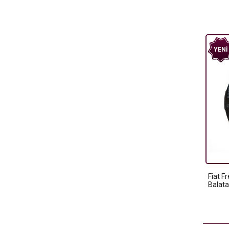
YENI
Fiat F
Balat