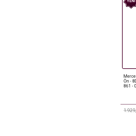
YENI
Merce
Ön - 
861 -
1.929