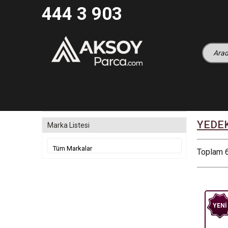
444 3 903
YEDE
Marka Listesi
Toplam 6
YENI