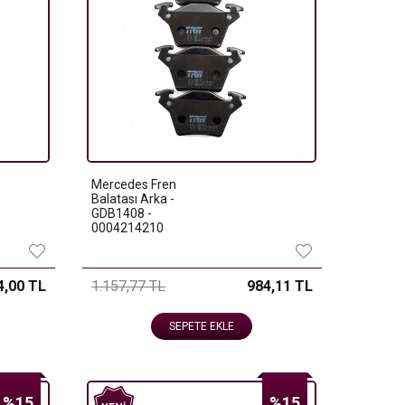
Mercedes Fren
Balatası Arka -
GDB1408 -
0004214210
4,00 TL
1.157,77 TL
984,11 TL
SEPETE EKLE
%15
%15