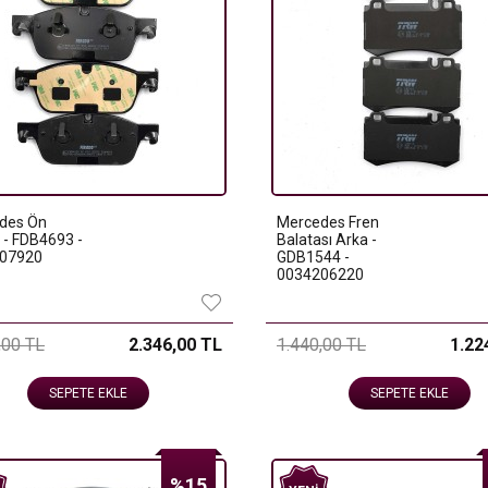
des Ön
Mercedes Fren
 - FDB4693 -
Balatası Arka -
07920
GDB1544 -
0034206220
,00 TL
2.346,00 TL
1.440,00 TL
1.22
SEPETE EKLE
SEPETE EKLE
%15