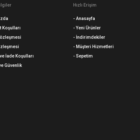
lgiler
Hızlı Erişim
ızda
- Anasayfa
t Koşulları
- Yeni Ürünler
 Sözleşmesi
- İndirimdekiler
özleşmesi
- Müşteri Hizmetleri
 ve İade Koşulları
- Sepetim
 ve Güvenlik