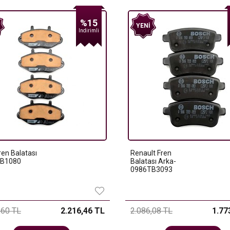
%15
YENI
Indirimli
ren Balatası
Renault Fren
B1080
Balatası Arka-
0986TB3093
,60 TL
2.216,46 TL
2.086,08 TL
1.77