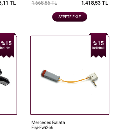
5,11 TL
1.668,86 TL
1.418,53 TL
SEPETE EKLE
%15
%15
Indirimli
Indirimli
Mercedes Balata
Fişi-Fwı266