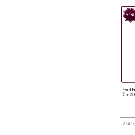
YENI
Ford F
Ön-GD
2.607