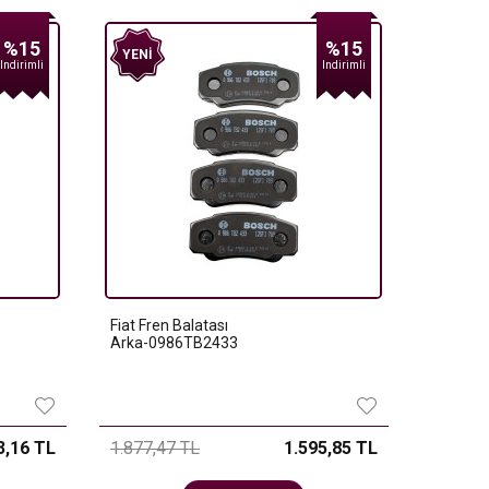
%15
%15
YENI
Indirimli
Indirimli
Fiat Fren Balatası
Arka-0986TB2433
3,16 TL
1.877,47 TL
1.595,85 TL