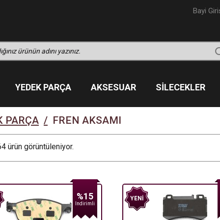
Bayi Giri
YEDEK PARÇA
AKSESUAR
SILECEKLER
K PARÇA
/
FREN AKSAMI
4 ürün görüntüleniyor.
%15
YENI
Indirimli