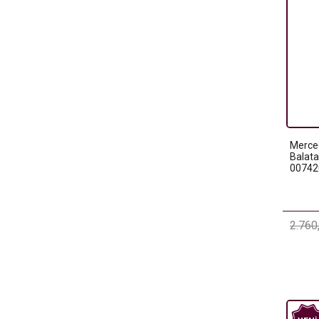
Merce
Balata
00742
2.760