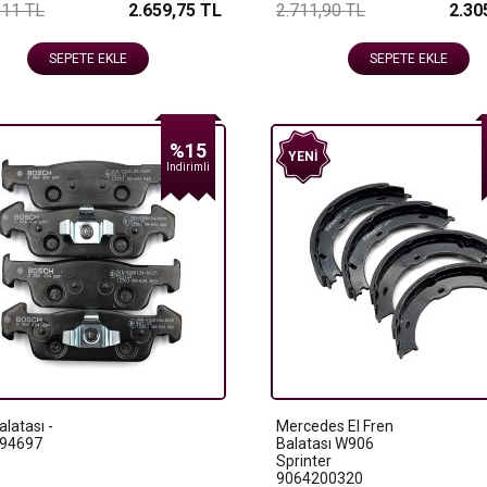
,11 TL
2.659,75 TL
2.711,90 TL
2.30
SEPETE EKLE
SEPETE EKLE
%15
YENI
Indirimli
alatası -
Mercedes El Fren
94697
Balatası W906
Sprinter
9064200320