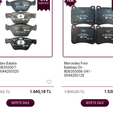
YENI
Indirimli
des Balata
Mercedes Fren
8DB355007-
Balatası Ön -
 0044200320
8DB355006-541 -
0044205120
,62 TL
1.640,18 TL
1.800,00 TL
1.53
SEPETE EKLE
SEPETE EKLE