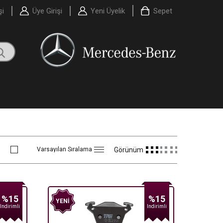
şi
Üye Girişi
Yeni Üyelik
Sepet
Görünüm
%15
%15
YENI
Indirimli
Indirimli