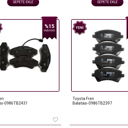
SEPETE EKLE
SEPETE EKLE
%15
YENI
Indirimli
ren
Toyota Fren
ası-0986TB2431
Balatası-0986TB2397