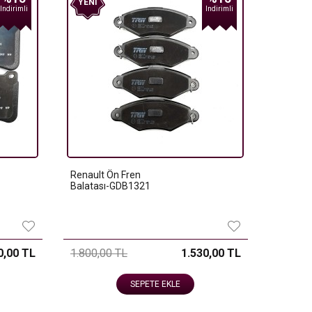
YENI
Indirimli
Indirimli
Renault Ön Fren
Balatası-GDB1321
0,00 TL
1.800,00 TL
1.530,00 TL
SEPETE EKLE