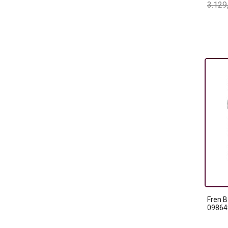
3.129
Fren B
09864