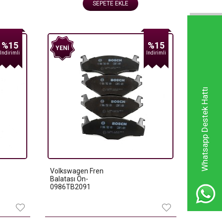
SEPETE EKLE
%15
%15
YENI
Indirimli
Indirimli
Whatsapp Destek Hattı
Volkswagen Fren
Balatası Ön-
0986TB2091