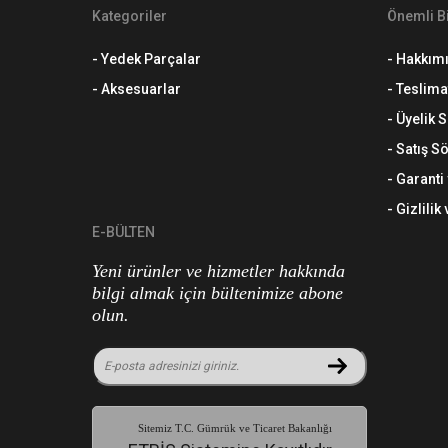
Kategoriler
Önemli Bi
- Yedek Parçalar
- Hakkım
- Aksesuarlar
- Teslima
- Üyelik
- Satış S
- Garanti
- Gizlilik
E-BÜLTEN
Yeni ürünler ve hizmetler hakkında
bilgi almak için bültenimize abone
olun.
Sitemiz T.C. Gümrük ve Ticaret Bakanlığı