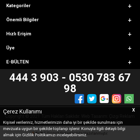
Kategoriler
Önemli Bilgiler
Hızlı Erişim
Üye
E-BÜLTEN
444 3 903 - 0530 783 67
98
X
Çerez Kullanımı
Copyright © 2021 Tüm Hakları Saklıdır. Web Tasarım: Çizgi Reklam
Kişisel verileriniz, hizmetlerimizin daha iyi bir şekilde sunulması için
mevzuata uygun bir şekilde toplanıp işlenir. Konuyla ilgili detaylı bilgi
T
-Soft
E-Ticaret
Sistemleriyle Hazırlanmıştır.
almak için Gizlilik Politikamızı inceleyebilirsiniz.