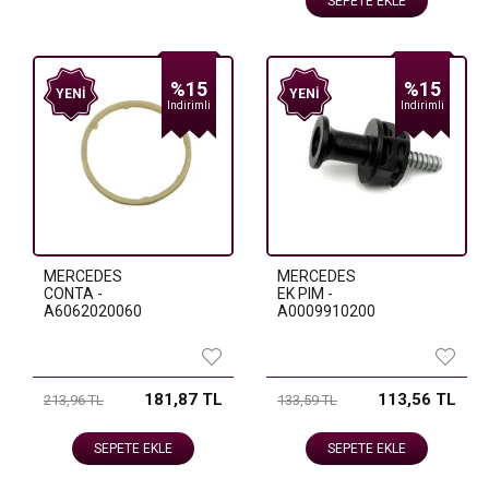
SEPETE EKLE
%15
%15
YENI
YENI
Indirimli
Indirimli
MERCEDES
MERCEDES
CONTA -
EK PIM -
A6062020060
A0009910200
181,87 TL
113,56 TL
213,96 TL
133,59 TL
SEPETE EKLE
SEPETE EKLE