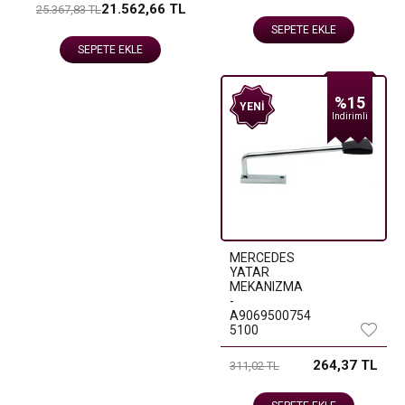
21.562,66 TL
25.367,83 TL
SEPETE EKLE
SEPETE EKLE
%15
YENI
Indirimli
MERCEDES
YATAR
MEKANIZMA
-
A9069500754
5100
264,37 TL
311,02 TL