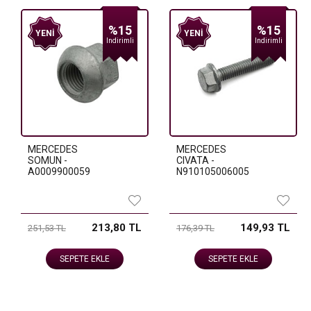
%15
%15
YENI
YENI
Indirimli
Indirimli
MERCEDES
MERCEDES
SOMUN -
CIVATA -
A0009900059
N910105006005
213,80 TL
149,93 TL
251,53 TL
176,39 TL
SEPETE EKLE
SEPETE EKLE