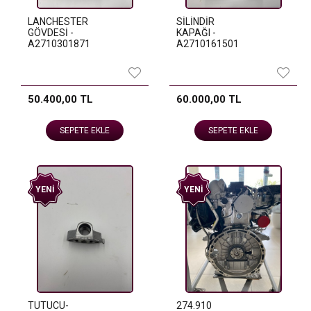
LANCHESTER
SİLİNDİR
GÖVDESİ -
KAPAĞI -
A2710301871
A2710161501
50.400,00 TL
60.000,00 TL
SEPETE EKLE
SEPETE EKLE
YENI
YENI
TUTUCU-
274.910