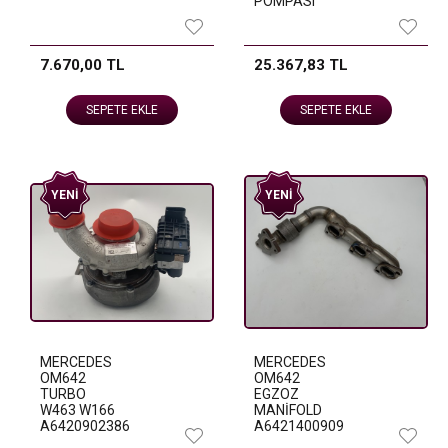
POMPASI
7.670,00 TL
25.367,83 TL
SEPETE EKLE
SEPETE EKLE
YENI
YENI
MERCEDES
MERCEDES
OM642
OM642
TURBO
EGZOZ
W463 W166
MANİFOLD
A6420902386
A6421400909