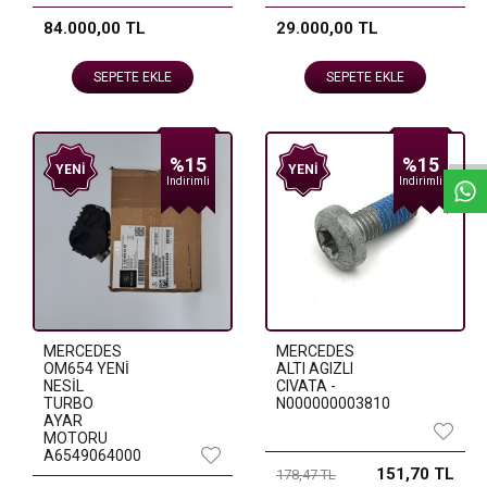
84.000,00 TL
29.000,00 TL
SEPETE EKLE
SEPETE EKLE
W
h
a
t
s
a
p
p
D
e
s
e
H
a
t
t
%15
%15
YENI
YENI
Indirimli
Indirimli
MERCEDES
MERCEDES
OM654 YENİ
ALTI AGIZLI
NESİL
CIVATA -
TURBO
N000000003810
AYAR
MOTORU
A6549064000
151,70 TL
178,47 TL