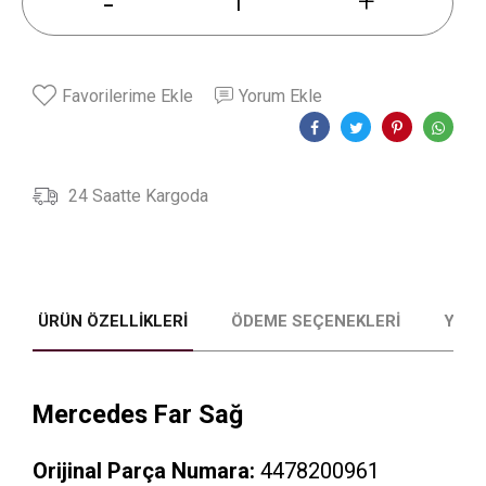
-
+
Favorilerime Ekle
Yorum Ekle
24 Saatte Kargoda
ÜRÜN ÖZELLIKLERI
ÖDEME SEÇENEKLERI
YORU
Mercedes Far Sağ
W
h
a
t
s
a
p
p
D
e
s
e
H
a
t
t
Orijinal Parça Numara:
4478200961