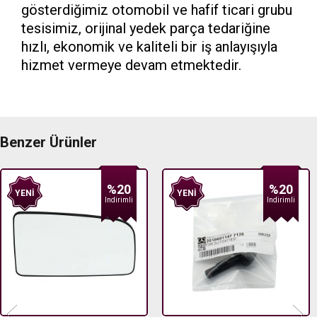
gösterdiğimiz otomobil ve hafif ticari grubu
tesisimiz, orijinal yedek parça tedariğine
hızlı, ekonomik ve kaliteli bir iş anlayışıyla
hizmet vermeye devam etmektedir.
Benzer Ürünler
20
%20
YENI
YENI
irimli
Indirimli