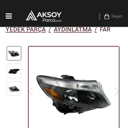
Sepet
YEDEK PARÇA
/
AYDINLATMA
/
FAR