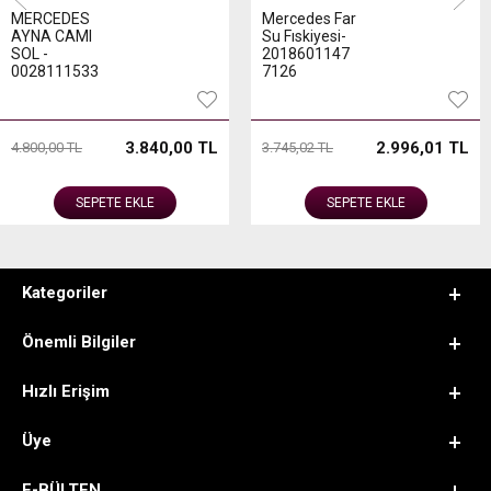
Mercedes Far
Mercedes Sis
Su Fıskiyesi-
Farı Sağ-440-
2018601147
2005R-UQ
7126
00 TL
2.996,01 TL
2.20
3.745,02 TL
2.760,00 TL
SEPETE EKLE
SEPETE EKLE
Kategoriler
Önemli Bilgiler
Hızlı Erişim
Üye
E-BÜLTEN