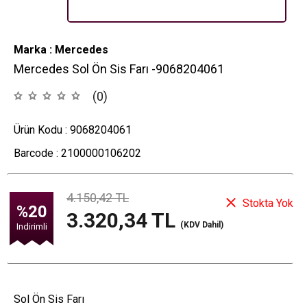
Marka : Mercedes
Mercedes Sol Ön Sis Farı -9068204061
(0)
Ürün Kodu :
9068204061
Barcode :
2100000106202
4.150,42
TL
Stokta Yok
%20
3.320,34
TL
(KDV Dahil)
Indirimli
Sol Ön Sis Farı