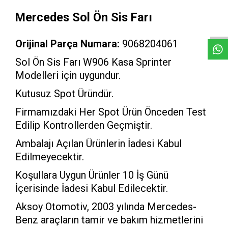
W
h
a
t
s
a
p
p
D
e
s
e
H
a
t
t
Mercedes Sol Ön Sis Farı
Orijinal Parça Numara:
9068204061
Sol Ön Sis Farı W906 Kasa Sprinter
Modelleri için uygundur.
Kutusuz Spot Üründür.
Firmamızdaki Her Spot Ürün Önceden Test
Edilip Kontrollerden Geçmiştir.
Ambalajı Açılan Ürünlerin İadesi Kabul
Edilmeyecektir.
Koşullara Uygun Ürünler 10 İş Günü
İçerisinde İadesi Kabul Edilecektir.
Aksoy Otomotiv, 2003 yılında Mercedes-
Benz araçların tamir ve bakım hizmetlerini