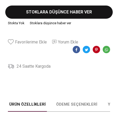
STOKLARA DÜŞÜNCE HABER VER
Stokta Yok
Stoklara düşünce haber ver
Favorilerime Ekle
Yorum Ekle
24 Saatte Kargoda
ÜRÜN ÖZELLIKLERI
ÖDEME SEÇENEKLERI
YORU